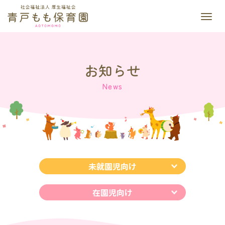
M
e
n
u
お知らせ
News
未就園児向け
在園児向け