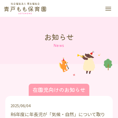
M
e
n
u
お知らせ
News
在園児向けのお知らせ
2025/06/04
R6年度に年長児が「気候・自然」について取り